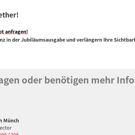
ether!
ot anfragen!
enz in der Jubiläumsausgabe und verlängern Ihre Sichtbark
agen oder benötigen mehr Info
th Münch
rector
595 1705