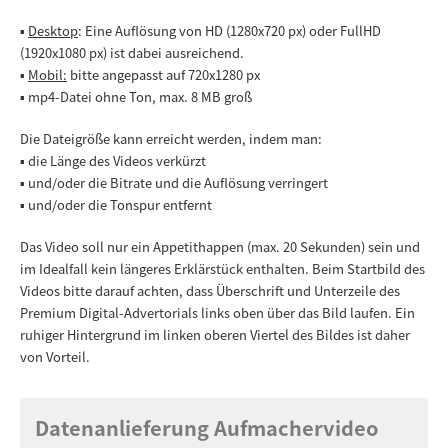
▪
Desktop
:
Eine Auflösung von HD (1280x720 px) oder FullHD
(1920x1080 px) ist dabei ausreichend.
▪
Mobil:
bitte angepasst auf 720x1280 px
▪ mp4-Datei ohne Ton, max. 8 MB groß
Die Dateigröße kann erreicht werden, indem man:
▪ die Länge des Videos verkürzt
▪ und/oder die Bitrate und die Auflösung verringert
▪ und/oder die Tonspur entfernt
Das Video soll nur ein Appetithappen (max. 20 Sekunden) sein und
im Idealfall kein längeres Erklärstück enthalten. Beim Startbild des
Videos bitte darauf achten, dass Überschrift und Unterzeile des
Premium Digital-Advertorials links oben über das Bild laufen. Ein
ruhiger Hintergrund im linken oberen Viertel des Bildes ist daher
von Vorteil.
Datenanlieferung Aufmachervideo